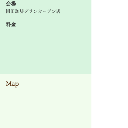
​会場
岡田珈琲グランガーデン店
料金
Map