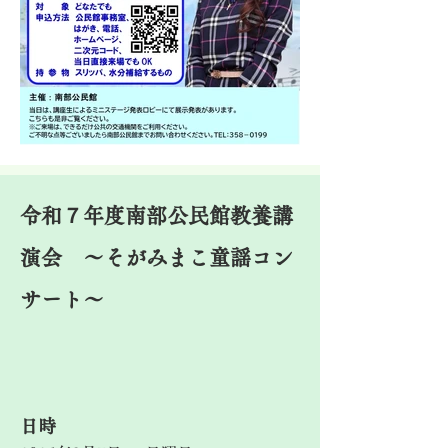
令和７年度南部公民館教養講
演会 ～そがみまこ童謡コン
サート～
​日時