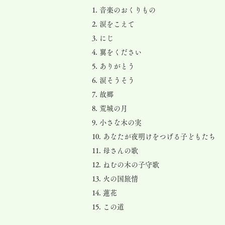
1. 音楽のおくりもの
2. 涙をこえて
3. にじ
4. 翼をください
5. ありがとう
6. 涙そうそう
7. 故郷
8. 荒城の月
9. 小さな木の実
10. あなたが夜明けをつげる子どもたち
11. 母さんの歌
12. ねむの木の子守歌
13. 火の国旅情
14. 蓮花
15. この道