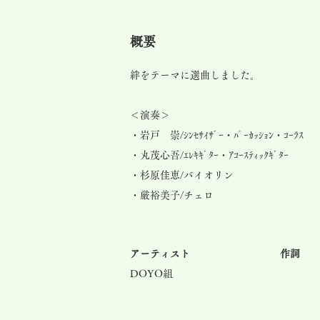
​概要
絆をテーマに選曲しました。
＜演奏＞
・岩戸 崇/ｼﾝｾｻｲｻﾞｰ・ﾊﾟｰｶｯｼｮﾝ・ｺｰﾗｽ
・丸茂心吾/ｴﾚｷｷﾞﾀｰ・ｱｺｰｽﾃｨｯｸｷﾞﾀｰ
・杉原佳恵/バイオリン
・厳裕美子/チェロ
アーティスト
作詞
DOYO組