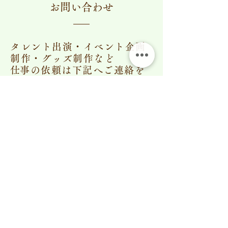
​お問い合わせ
タレント出演・イベント企画
制作・グッズ制作など
​仕事の依頼は下記へご連絡を
ください
こちら
(有)ソガクリエイト
〒861-2402 熊本県阿蘇郡西原村小森
2753-1
doyo@doyo-inc.com